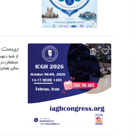
تیر 1405
بیست و
از شما دعو
محققان در س
سالن همایش های رازی ت
285
0
مهر 1405