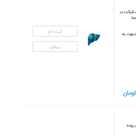
ی شرکت در
ما
ثبت نام
له از شما عزیزان برای شرکت در کنگره بیماری های التهابی روده (19-18 مردادماه 1403) دعوت به
بیشتر
ومان
 روده