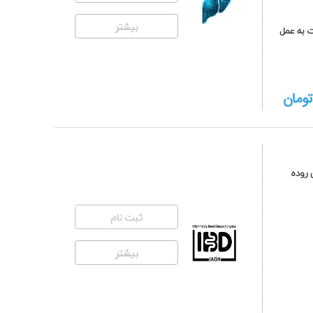
بیشتر
 در کنگره بیماری های التهابی روده (24-25 مهر 1404) دعوت به عمل
ومان
 روده
ثبت نام
بیشتر